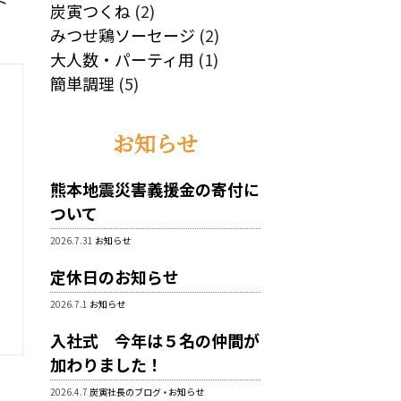
ド
品
商
個
2
の
炭寅つくね
2
品
の
個
商
2
みつせ鶏ソーセージ
2
商
の
品
1
個
大人数・パーティ用
1
品
5
商
個
の
簡単調理
5
個
品
の
商
の
商
品
お知らせ
商
品
品
セ
熊本地震災害義援金の寄付に
ついて
2026.7.31
お知らせ
定休日のお知らせ
2026.7.1
お知らせ
入社式 今年は５名の仲間が
加わりました！
2026.4.7
炭寅社長のブログ
•
お知らせ