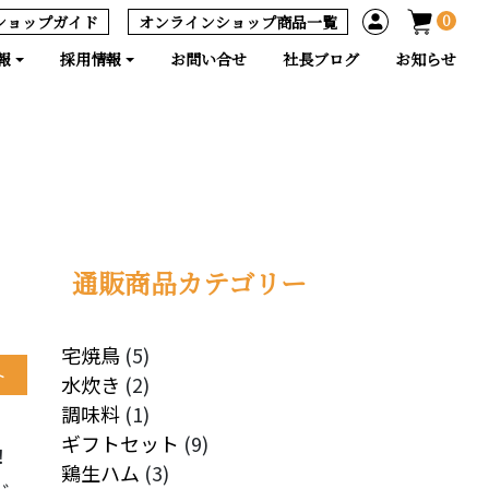
0
ショップガイド
オンラインショップ商品一覧
報
採用情報
お問い合せ
社長ブログ
お知らせ
通販商品カテゴリー
5
宅焼鳥
5
ト
個
2
水炊き
2
の
個
1
調味料
1
商
の
個
9
ギフトセット
9
！
品
商
の
3
個
鶏生ハム
3