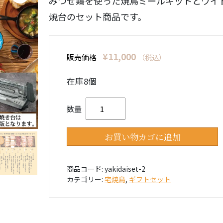
みつせ鶏を使った焼鳥ミールキットとワイ
焼台のセット商品です。
¥
11,000
販売価格
（税込）
在庫8個
宅焼鳥ミールキットとワイド焼台
数量
ット個
お買い物カゴに追加
商品コード:
yakidaiset-2
カテゴリー:
宅焼鳥
,
ギフトセット