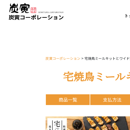
ト
炭寅コーポレーション
>
宅焼鳥ミールキットとワイド
宅焼鳥ミール
商品一覧
支払方法