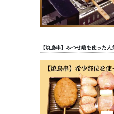
【焼鳥串】みつせ鶏を使った人